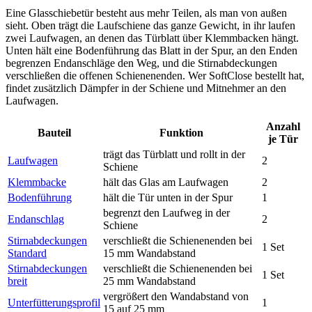
Eine Glasschiebetür besteht aus mehr Teilen, als man von außen
sieht. Oben trägt die Laufschiene das ganze Gewicht, in ihr laufen
zwei Laufwagen, an denen das Türblatt über Klemmbacken hängt.
Unten hält eine Bodenführung das Blatt in der Spur, an den Enden
begrenzen Endanschläge den Weg, und die Stirnabdeckungen
verschließen die offenen Schienenenden. Wer SoftClose bestellt hat,
findet zusätzlich Dämpfer in der Schiene und Mitnehmer an den
Laufwagen.
Anzahl
Bauteil
Funktion
je Tür
trägt das Türblatt und rollt in der
Laufwagen
2
Schiene
Klemmbacke
hält das Glas am Laufwagen
2
Bodenführung
hält die Tür unten in der Spur
1
begrenzt den Laufweg in der
Endanschlag
2
Schiene
Stirnabdeckungen
verschließt die Schienenenden bei
1 Set
Standard
15 mm Wandabstand
Stirnabdeckungen
verschließt die Schienenenden bei
1 Set
breit
25 mm Wandabstand
vergrößert den Wandabstand von
Unterfütterungsprofil
1
15 auf 25 mm