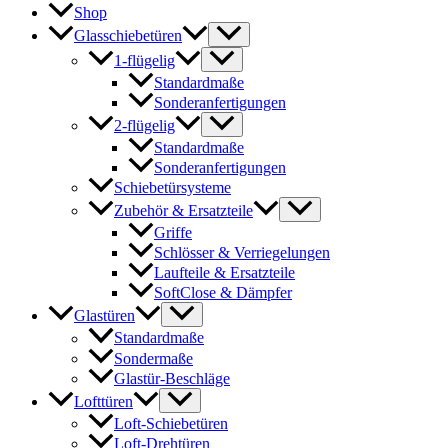
Shop
Glasschiebetüren
1-flügelig
Standardmaße
Sonderanfertigungen
2-flügelig
Standardmaße
Sonderanfertigungen
Schiebetürsysteme
Zubehör & Ersatzteile
Griffe
Schlösser & Verriegelungen
Laufteile & Ersatzteile
SoftClose & Dämpfer
Glastüren
Standardmaße
Sondermaße
Glastür-Beschläge
Lofttüren
Loft-Schiebetüren
Loft-Drehtüren