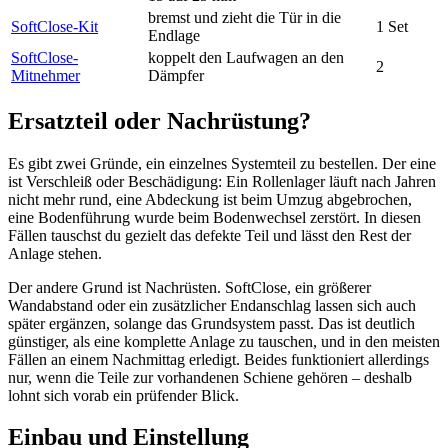
bremst und zieht die Tür in die
SoftClose-Kit
1 Set
Endlage
SoftClose-
koppelt den Laufwagen an den
2
Mitnehmer
Dämpfer
Ersatzteil oder Nachrüstung?
Es gibt zwei Gründe, ein einzelnes Systemteil zu bestellen. Der eine
ist Verschleiß oder Beschädigung: Ein Rollenlager läuft nach Jahren
nicht mehr rund, eine Abdeckung ist beim Umzug abgebrochen,
eine Bodenführung wurde beim Bodenwechsel zerstört. In diesen
Fällen tauschst du gezielt das defekte Teil und lässt den Rest der
Anlage stehen.
Der andere Grund ist Nachrüsten. SoftClose, ein größerer
Wandabstand oder ein zusätzlicher Endanschlag lassen sich auch
später ergänzen, solange das Grundsystem passt. Das ist deutlich
günstiger, als eine komplette Anlage zu tauschen, und in den meisten
Fällen an einem Nachmittag erledigt. Beides funktioniert allerdings
nur, wenn die Teile zur vorhandenen Schiene gehören – deshalb
lohnt sich vorab ein prüfender Blick.
Einbau und Einstellung