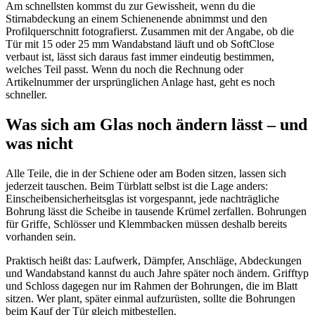
Am schnellsten kommst du zur Gewissheit, wenn du die
Stirnabdeckung an einem Schienenende abnimmst und den
Profilquerschnitt fotografierst. Zusammen mit der Angabe, ob die
Tür mit 15 oder 25 mm Wandabstand läuft und ob SoftClose
verbaut ist, lässt sich daraus fast immer eindeutig bestimmen,
welches Teil passt. Wenn du noch die Rechnung oder
Artikelnummer der ursprünglichen Anlage hast, geht es noch
schneller.
Was sich am Glas noch ändern lässt – und
was nicht
Alle Teile, die in der Schiene oder am Boden sitzen, lassen sich
jederzeit tauschen. Beim Türblatt selbst ist die Lage anders:
Einscheibensicherheitsglas ist vorgespannt, jede nachträgliche
Bohrung lässt die Scheibe in tausende Krümel zerfallen. Bohrungen
für Griffe, Schlösser und Klemmbacken müssen deshalb bereits
vorhanden sein.
Praktisch heißt das: Laufwerk, Dämpfer, Anschläge, Abdeckungen
und Wandabstand kannst du auch Jahre später noch ändern. Grifftyp
und Schloss dagegen nur im Rahmen der Bohrungen, die im Blatt
sitzen. Wer plant, später einmal aufzurüsten, sollte die Bohrungen
beim Kauf der Tür gleich mitbestellen.