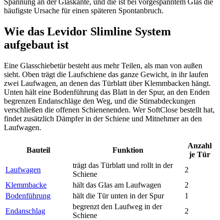
Spannung an der Glaskante, und die ist bei vorgespanntem Glas die
häufigste Ursache für einen späteren Spontanbruch.
Wie das Levidor Slimline System
aufgebaut ist
Eine Glasschiebetür besteht aus mehr Teilen, als man von außen
sieht. Oben trägt die Laufschiene das ganze Gewicht, in ihr laufen
zwei Laufwagen, an denen das Türblatt über Klemmbacken hängt.
Unten hält eine Bodenführung das Blatt in der Spur, an den Enden
begrenzen Endanschläge den Weg, und die Stirnabdeckungen
verschließen die offenen Schienenenden. Wer SoftClose bestellt hat,
findet zusätzlich Dämpfer in der Schiene und Mitnehmer an den
Laufwagen.
Anzahl
Bauteil
Funktion
je Tür
trägt das Türblatt und rollt in der
Laufwagen
2
Schiene
Klemmbacke
hält das Glas am Laufwagen
2
Bodenführung
hält die Tür unten in der Spur
1
begrenzt den Laufweg in der
Endanschlag
2
Schiene