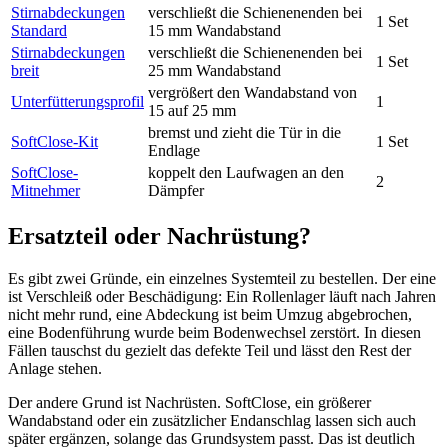
Stirnabdeckungen
verschließt die Schienenenden bei
1 Set
Standard
15 mm Wandabstand
Stirnabdeckungen
verschließt die Schienenenden bei
1 Set
breit
25 mm Wandabstand
vergrößert den Wandabstand von
Unterfütterungsprofil
1
15 auf 25 mm
bremst und zieht die Tür in die
SoftClose-Kit
1 Set
Endlage
SoftClose-
koppelt den Laufwagen an den
2
Mitnehmer
Dämpfer
Ersatzteil oder Nachrüstung?
Es gibt zwei Gründe, ein einzelnes Systemteil zu bestellen. Der eine
ist Verschleiß oder Beschädigung: Ein Rollenlager läuft nach Jahren
nicht mehr rund, eine Abdeckung ist beim Umzug abgebrochen,
eine Bodenführung wurde beim Bodenwechsel zerstört. In diesen
Fällen tauschst du gezielt das defekte Teil und lässt den Rest der
Anlage stehen.
Der andere Grund ist Nachrüsten. SoftClose, ein größerer
Wandabstand oder ein zusätzlicher Endanschlag lassen sich auch
später ergänzen, solange das Grundsystem passt. Das ist deutlich