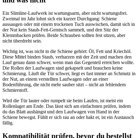
und was nicht
Ein Slimline-Laufwerk ist wartungsarm, aber nicht wartungsfrei.
Zweimal im Jahr lohnt sich ein kurzer Durchgang: Schiene
aussaugen oder mit einem trockenen Tuch auswischen, damit sich in
der Nut kein Staub-Fett-Gemisch sammelt, und den Sitz der
Klemmbacken prüfen. Beide Schrauben sollten fest sitzen, aber
nicht überdreht sein.
Wichtig ist, was nicht in die Schiene gehört: Öl, Fett und Kriechöl.
Diese Mittel binden Staub, verharzen mit der Zeit und machen den
Lauf genau dann schwer, wenn man das Gegenteil erreichen wollte.
Die Rollen der Laufwagen sind gekapselt und brauchen keine
Schmierung. Läuft die Tür schwer, liegt es fast immer an Schmutz in
der Nut, an einem verstellten Laufwagen oder an einer
Bodenführung, die nicht mehr sauber sitzt – nicht an fehlendem
Schmierstoff.
Wird die Tür lauter oder rumpelt sie beim Laufen, ist meist ein
Rollenlager am Ende. Das lässt sich am einfachsten prüfen, indem
du das Blatt aushängst und den Laufwagen von Hand in der
Schiene bewegst. Fühlt er sich rau an oder hakt er, ist ein Austausch
fällig.
Kompatibilität prüfen, bevor du bestellst