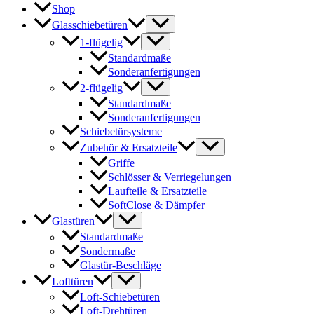
Shop
Glasschiebetüren
1-flügelig
Standardmaße
Sonderanfertigungen
2-flügelig
Standardmaße
Sonderanfertigungen
Schiebetürsysteme
Zubehör & Ersatzteile
Griffe
Schlösser & Verriegelungen
Laufteile & Ersatzteile
SoftClose & Dämpfer
Glastüren
Standardmaße
Sondermaße
Glastür-Beschläge
Lofttüren
Loft-Schiebetüren
Loft-Drehtüren