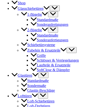
Shop
Glasschiebetüren
1-flügelig
Standardmaße
Sonderanfertigungen
2-flügelig
Standardmaße
Sonderanfertigungen
Schiebetürsysteme
Zubehör & Ersatzteile
Griffe
Schlösser & Verriegelungen
Laufteile & Ersatzteile
SoftClose & Dämpfer
Glastüren
Standardmaße
Sondermaße
Glastür-Beschläge
Lofttüren
Loft-Schiebetüren
Loft-Drehtüren