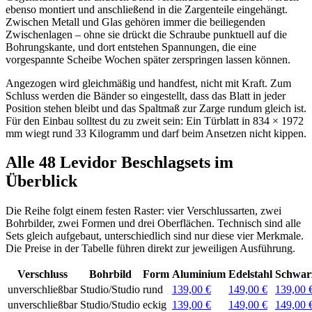
ebenso montiert und anschließend in die Zargenteile eingehängt.
Zwischen Metall und Glas gehören immer die beiliegenden
Zwischenlagen – ohne sie drückt die Schraube punktuell auf die
Bohrungskante, und dort entstehen Spannungen, die eine
vorgespannte Scheibe Wochen später zerspringen lassen können.
Angezogen wird gleichmäßig und handfest, nicht mit Kraft. Zum
Schluss werden die Bänder so eingestellt, dass das Blatt in jeder
Position stehen bleibt und das Spaltmaß zur Zarge rundum gleich ist.
Für den Einbau solltest du zu zweit sein: Ein Türblatt in 834 × 1972
mm wiegt rund 33 Kilogramm und darf beim Ansetzen nicht kippen.
Alle 48 Levidor Beschlagsets im
Überblick
Die Reihe folgt einem festen Raster: vier Verschlussarten, zwei
Bohrbilder, zwei Formen und drei Oberflächen. Technisch sind alle
Sets gleich aufgebaut, unterschiedlich sind nur diese vier Merkmale.
Die Preise in der Tabelle führen direkt zur jeweiligen Ausführung.
Verschluss
Bohrbild
Form
Aluminium
Edelstahl
Schwar
unverschließbar
Studio/Studio
rund
139,00 €
149,00 €
139,00 
unverschließbar
Studio/Studio
eckig
139,00 €
149,00 €
149,00 