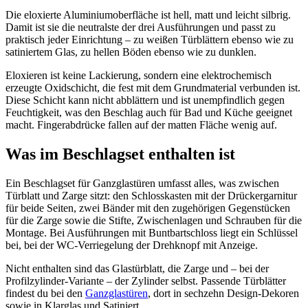
Die eloxierte Aluminiumoberfläche ist hell, matt und leicht silbrig.
Damit ist sie die neutralste der drei Ausführungen und passt zu
praktisch jeder Einrichtung – zu weißen Türblättern ebenso wie zu
satiniertem Glas, zu hellen Böden ebenso wie zu dunklen.
Eloxieren ist keine Lackierung, sondern eine elektrochemisch
erzeugte Oxidschicht, die fest mit dem Grundmaterial verbunden ist.
Diese Schicht kann nicht abblättern und ist unempfindlich gegen
Feuchtigkeit, was den Beschlag auch für Bad und Küche geeignet
macht. Fingerabdrücke fallen auf der matten Fläche wenig auf.
Was im Beschlagset enthalten ist
Ein Beschlagset für Ganzglastüren umfasst alles, was zwischen
Türblatt und Zarge sitzt: den Schlosskasten mit der Drückergarnitur
für beide Seiten, zwei Bänder mit den zugehörigen Gegenstücken
für die Zarge sowie die Stifte, Zwischenlagen und Schrauben für die
Montage. Bei Ausführungen mit Buntbartschloss liegt ein Schlüssel
bei, bei der WC-Verriegelung der Drehknopf mit Anzeige.
Nicht enthalten sind das Glastürblatt, die Zarge und – bei der
Profilzylinder-Variante – der Zylinder selbst. Passende Türblätter
findest du bei den
Ganzglastüren
, dort in sechzehn Design-Dekoren
sowie in Klarglas und Satiniert.