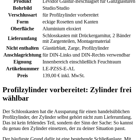
Produkt
Levidor Glastür-Beschlagset für Ganzglastüren
Bohrbild
Studio/Studio
Verschlussart
für Profilzylinder vorbereitet
Form
eckige Rosetten und Kanten
Oberfläche
Aluminium eloxiert
Schlosskasten mit Drückergarnitur, 2 Bänder
Lieferumfang
mit Zargenteilen, Montagematerial
Nicht enthalten
Glastürblatt, Zarge, Profilzylinder
Anschlagrichtung
für DIN-Links und DIN-Rechts verwendbar
Eignung
Innenbereich einschließlich Feuchtraum
Artikelnummer
LE-PZSS-E-AL
Preis
139,00 € inkl. MwSt.
Profilzylinder vorbereitet: Zylinder frei
wählbar
Der Schlosskasten hat die Aussparung für einen handelsüblichen
Profilzylinder, der Zylinder selbst gehört nicht zum Lieferumfang.
Das ist kein fehlendes Teil, sondern der Sinn der Sache: So kannst
du genau den Zylinder einsetzen, der zu deiner Situation passt.
Der häufigste Grund dafür ist eine bestehende Schließanlage. Mit