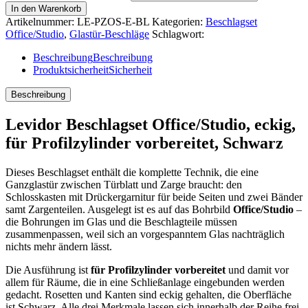
In den Warenkorb
Artikelnummer:
LE-PZOS-E-BL
Kategorien:
Beschlagset
Office/Studio
,
Glastür-Beschläge
Schlagwort:
Beschreibung
Beschreibung
Produktsicherheit
Sicherheit
Beschreibung
Levidor Beschlagset Office/Studio, eckig,
für Profilzylinder vorbereitet, Schwarz
Dieses Beschlagset enthält die komplette Technik, die eine
Ganzglastür zwischen Türblatt und Zarge braucht: den
Schlosskasten mit Drückergarnitur für beide Seiten und zwei Bänder
samt Zargenteilen. Ausgelegt ist es auf das Bohrbild
Office/Studio
–
die Bohrungen im Glas und die Beschlagteile müssen
zusammenpassen, weil sich an vorgespanntem Glas nachträglich
nichts mehr ändern lässt.
Die Ausführung ist
für Profilzylinder vorbereitet
und damit vor
allem für Räume, die in eine Schließanlage eingebunden werden
gedacht. Rosetten und Kanten sind eckig gehalten, die Oberfläche
ist Schwarz. Alle drei Merkmale lassen sich innerhalb der Reihe frei