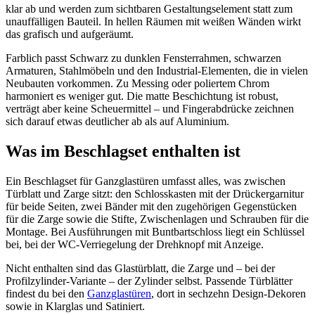
klar ab und werden zum sichtbaren Gestaltungselement statt zum
unauffälligen Bauteil. In hellen Räumen mit weißen Wänden wirkt
das grafisch und aufgeräumt.
Farblich passt Schwarz zu dunklen Fensterrahmen, schwarzen
Armaturen, Stahlmöbeln und den Industrial-Elementen, die in vielen
Neubauten vorkommen. Zu Messing oder poliertem Chrom
harmoniert es weniger gut. Die matte Beschichtung ist robust,
verträgt aber keine Scheuermittel – und Fingerabdrücke zeichnen
sich darauf etwas deutlicher ab als auf Aluminium.
Was im Beschlagset enthalten ist
Ein Beschlagset für Ganzglastüren umfasst alles, was zwischen
Türblatt und Zarge sitzt: den Schlosskasten mit der Drückergarnitur
für beide Seiten, zwei Bänder mit den zugehörigen Gegenstücken
für die Zarge sowie die Stifte, Zwischenlagen und Schrauben für die
Montage. Bei Ausführungen mit Buntbartschloss liegt ein Schlüssel
bei, bei der WC-Verriegelung der Drehknopf mit Anzeige.
Nicht enthalten sind das Glastürblatt, die Zarge und – bei der
Profilzylinder-Variante – der Zylinder selbst. Passende Türblätter
findest du bei den
Ganzglastüren
, dort in sechzehn Design-Dekoren
sowie in Klarglas und Satiniert.