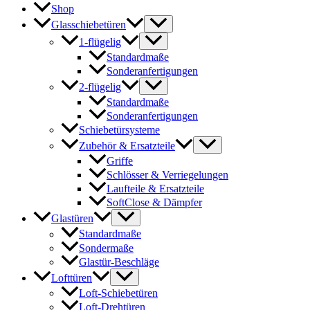
Shop
Glasschiebetüren
1-flügelig
Standardmaße
Sonderanfertigungen
2-flügelig
Standardmaße
Sonderanfertigungen
Schiebetürsysteme
Zubehör & Ersatzteile
Griffe
Schlösser & Verriegelungen
Laufteile & Ersatzteile
SoftClose & Dämpfer
Glastüren
Standardmaße
Sondermaße
Glastür-Beschläge
Lofttüren
Loft-Schiebetüren
Loft-Drehtüren