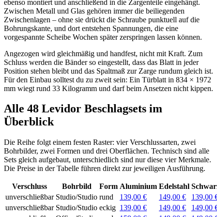
ebenso montiert und anschließend in die Zargenteile eingehängt.
Zwischen Metall und Glas gehören immer die beiliegenden
Zwischenlagen – ohne sie drückt die Schraube punktuell auf die
Bohrungskante, und dort entstehen Spannungen, die eine
vorgespannte Scheibe Wochen später zerspringen lassen können.
Angezogen wird gleichmäßig und handfest, nicht mit Kraft. Zum
Schluss werden die Bänder so eingestellt, dass das Blatt in jeder
Position stehen bleibt und das Spaltmaß zur Zarge rundum gleich ist.
Für den Einbau solltest du zu zweit sein: Ein Türblatt in 834 × 1972
mm wiegt rund 33 Kilogramm und darf beim Ansetzen nicht kippen.
Alle 48 Levidor Beschlagsets im
Überblick
Die Reihe folgt einem festen Raster: vier Verschlussarten, zwei
Bohrbilder, zwei Formen und drei Oberflächen. Technisch sind alle
Sets gleich aufgebaut, unterschiedlich sind nur diese vier Merkmale.
Die Preise in der Tabelle führen direkt zur jeweiligen Ausführung.
Verschluss
Bohrbild
Form
Aluminium
Edelstahl
Schwar
unverschließbar
Studio/Studio
rund
139,00 €
149,00 €
139,00 
unverschließbar
Studio/Studio
eckig
139,00 €
149,00 €
149,00 