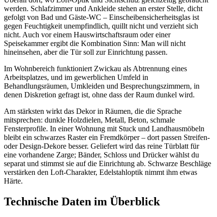
werden. Schlafzimmer und Ankleide stehen an erster Stelle, dicht
gefolgt von Bad und Gäste-WC – Einscheibensicherheitsglas ist
gegen Feuchtigkeit unempfindlich, quillt nicht und verzieht sich
nicht. Auch vor einem Hauswirtschaftsraum oder einer
Speisekammer ergibt die Kombination Sinn: Man will nicht
hineinsehen, aber die Tür soll zur Einrichtung passen.
Im Wohnbereich funktioniert Zwickau als Abtrennung eines
Arbeitsplatzes, und im gewerblichen Umfeld in
Behandlungsräumen, Umkleiden und Besprechungszimmern, in
denen Diskretion gefragt ist, ohne dass der Raum dunkel wird.
Am stärksten wirkt das Dekor in Räumen, die die Sprache
mitsprechen: dunkle Holzdielen, Metall, Beton, schmale
Fensterprofile. In einer Wohnung mit Stuck und Landhausmöbeln
bleibt ein schwarzes Raster ein Fremdkörper – dort passen Streifen-
oder Design-Dekore besser. Geliefert wird das reine Türblatt für
eine vorhandene Zarge; Bänder, Schloss und Drücker wählst du
separat und stimmst sie auf die Einrichtung ab. Schwarze Beschläge
verstärken den Loft-Charakter, Edelstahloptik nimmt ihm etwas
Härte.
Technische Daten im Überblick