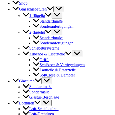
Shop
Glasschiebetüren
1-flügelig
Standardmaße
Sonderanfertigungen
2-flügelig
Standardmaße
Sonderanfertigungen
Schiebetürsysteme
Zubehör & Ersatzteile
Griffe
Schlösser & Verriegelungen
Laufteile & Ersatzteile
SoftClose & Dämpfer
Glastüren
Standardmaße
Sondermaße
Glastür-Beschläge
Lofttüren
Loft-Schiebetüren
Loft-Drehtüren