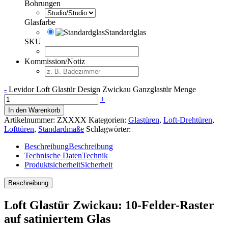
Bohrungen
Glasfarbe
Standardglas
SKU
Kommission/Notiz
-
Levidor Loft Glastür Design Zwickau Ganzglastür Menge
+
In den Warenkorb
Artikelnummer:
ZXXXX
Kategorien:
Glastüren
,
Loft-Drehtüren
,
Lofttüren
,
Standardmaße
Schlagwörter:
Beschreibung
Beschreibung
Technische Daten
Technik
Produktsicherheit
Sicherheit
Beschreibung
Loft Glastür Zwickau: 10-Felder-Raster
auf satiniertem Glas