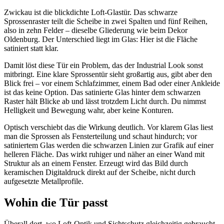
Zwickau ist die blickdichte Loft-Glastür. Das schwarze
Sprossenraster teilt die Scheibe in zwei Spalten und fünf Reihen,
also in zehn Felder – dieselbe Gliederung wie beim Dekor
Oldenburg. Der Unterschied liegt im Glas: Hier ist die Fläche
satiniert statt klar.
Damit löst diese Tür ein Problem, das der Industrial Look sonst
mitbringt. Eine klare Sprossentür sieht großartig aus, gibt aber den
Blick frei – vor einem Schlafzimmer, einem Bad oder einer Ankleide
ist das keine Option. Das satinierte Glas hinter dem schwarzen
Raster hält Blicke ab und lässt trotzdem Licht durch. Du nimmst
Helligkeit und Bewegung wahr, aber keine Konturen.
Optisch verschiebt das die Wirkung deutlich. Vor klarem Glas liest
man die Sprossen als Fensterteilung und schaut hindurch; vor
satiniertem Glas werden die schwarzen Linien zur Grafik auf einer
helleren Fläche. Das wirkt ruhiger und näher an einer Wand mit
Struktur als an einem Fenster. Erzeugt wird das Bild durch
keramischen Digitaldruck direkt auf der Scheibe, nicht durch
aufgesetzte Metallprofile.
Wohin die Tür passt
Überall dort, wo Loft-Optik und Sichtschutz gleichzeitig gebraucht