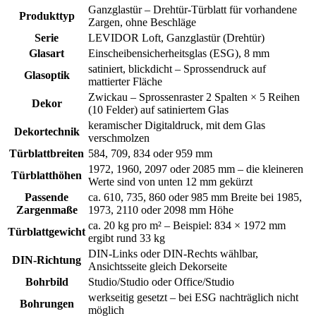
Ganzglastür – Drehtür-Türblatt für vorhandene
Produkttyp
Zargen, ohne Beschläge
Serie
LEVIDOR Loft, Ganzglastür (Drehtür)
Glasart
Einscheibensicherheitsglas (ESG), 8 mm
satiniert, blickdicht – Sprossendruck auf
Glasoptik
mattierter Fläche
Zwickau – Sprossenraster 2 Spalten × 5 Reihen
Dekor
(10 Felder) auf satiniertem Glas
keramischer Digitaldruck, mit dem Glas
Dekortechnik
verschmolzen
Türblattbreiten
584, 709, 834 oder 959 mm
1972, 1960, 2097 oder 2085 mm – die kleineren
Türblatthöhen
Werte sind von unten 12 mm gekürzt
Passende
ca. 610, 735, 860 oder 985 mm Breite bei 1985,
Zargenmaße
1973, 2110 oder 2098 mm Höhe
ca. 20 kg pro m² – Beispiel: 834 × 1972 mm
Türblattgewicht
ergibt rund 33 kg
DIN-Links oder DIN-Rechts wählbar,
DIN-Richtung
Ansichtsseite gleich Dekorseite
Bohrbild
Studio/Studio oder Office/Studio
werkseitig gesetzt – bei ESG nachträglich nicht
Bohrungen
möglich