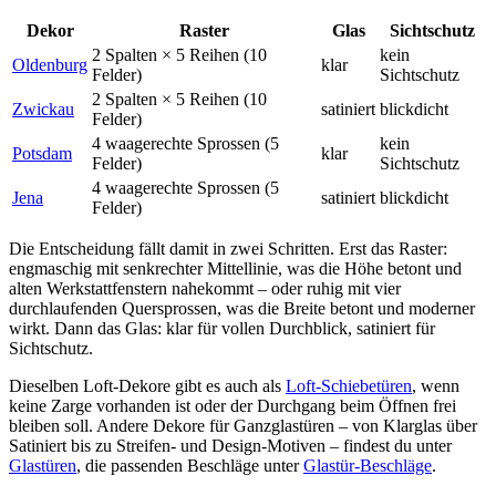
Dekor
Raster
Glas
Sichtschutz
2 Spalten × 5 Reihen (10
kein
Oldenburg
klar
Felder)
Sichtschutz
2 Spalten × 5 Reihen (10
Zwickau
satiniert
blickdicht
Felder)
4 waagerechte Sprossen (5
kein
Potsdam
klar
Felder)
Sichtschutz
4 waagerechte Sprossen (5
Jena
satiniert
blickdicht
Felder)
Die Entscheidung fällt damit in zwei Schritten. Erst das Raster:
engmaschig mit senkrechter Mittellinie, was die Höhe betont und
alten Werkstattfenstern nahekommt – oder ruhig mit vier
durchlaufenden Quersprossen, was die Breite betont und moderner
wirkt. Dann das Glas: klar für vollen Durchblick, satiniert für
Sichtschutz.
Dieselben Loft-Dekore gibt es auch als
Loft-Schiebetüren
, wenn
keine Zarge vorhanden ist oder der Durchgang beim Öffnen frei
bleiben soll. Andere Dekore für Ganzglastüren – von Klarglas über
Satiniert bis zu Streifen- und Design-Motiven – findest du unter
Glastüren
, die passenden Beschläge unter
Glastür-Beschläge
.