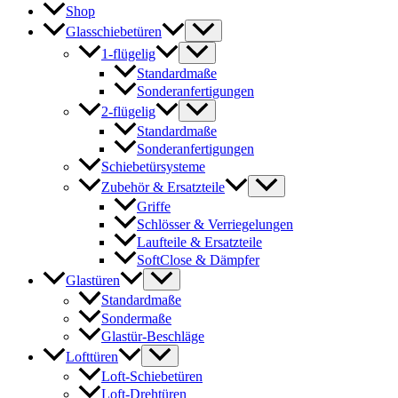
Shop
Glasschiebetüren
1-flügelig
Standardmaße
Sonderanfertigungen
2-flügelig
Standardmaße
Sonderanfertigungen
Schiebetürsysteme
Zubehör & Ersatzteile
Griffe
Schlösser & Verriegelungen
Laufteile & Ersatzteile
SoftClose & Dämpfer
Glastüren
Standardmaße
Sondermaße
Glastür-Beschläge
Lofttüren
Loft-Schiebetüren
Loft-Drehtüren