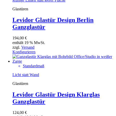
Ruhige Linien statt leerer Fläche
Glastüren
Levidor Glastür Design Berlin
Ganzglastür
194,00
€
enthält 19 % MwSt.
zzgl.
Versand
Konfigurieren
Standardmaß
Licht statt Wand
Glastüren
Levidor Glastür Design Klarglas
Ganzglastür
124,00
€