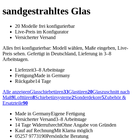
sandgestrahltes Glas
20 Modelle frei konfigurierbar
Live-Preis im Konfigurator
Versicherter Versand
Alles frei konfigurierbar: Modell wählen, Maße eingeben, Live-
Preis sehen. Gefertigt in Deutschland, Lieferung in 3–8
Arbeitstagen.
Lieferzeit
3–8 Arbeitstage
Fertigung
Made in Germany
Rückgabe
14 Tage
Alle anzeigen
Glasschiebetüren
33
Glastüren
20
Glaszuschnitt nach
Maß
9
Lofttüren
8
Schiebetürsysteme
2
Sonderdekore
5
Zubehör &
Ersatzteile
90
Made in Germany
Eigene Fertigung
Versicherter Versand
3–8 Arbeitstage
14 Tage Widerrufsrecht
Ohne Angabe von Gründen
Kauf auf Rechnung
Mit Klarna möglich
05257 9773190
Persönliche Beratung