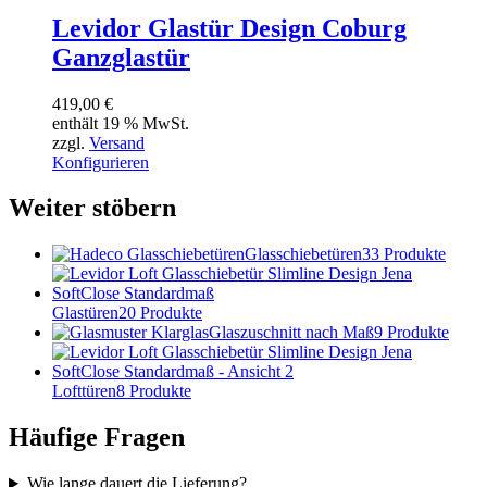
Levidor Glastür Design Coburg
Ganzglastür
419,00
€
enthält 19 % MwSt.
zzgl.
Versand
Konfigurieren
Weiter stöbern
Glasschiebetüren
33 Produkte
Glastüren
20 Produkte
Glaszuschnitt nach Maß
9 Produkte
Lofttüren
8 Produkte
Häufige Fragen
Wie lange dauert die Lieferung?