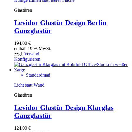
Ruhige Linien statt leerer Fläche
Glastüren
Levidor Glastür Design Berlin
Ganzglastür
194,00
€
enthält 19 % MwSt.
zzgl.
Versand
Konfigurieren
Standardmaß
Licht statt Wand
Glastüren
Levidor Glastür Design Klarglas
Ganzglastür
124,00
€