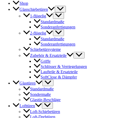
Shop
Glasschiebetüren
1-flügelig
Standardmaße
Sonderanfertigungen
2-flügelig
Standardmaße
Sonderanfertigungen
Schiebetürsysteme
Zubehör & Ersatzteile
Griffe
Schlösser & Verriegelungen
Laufteile & Ersatzteile
SoftClose & Dämpfer
Glastüren
Standardmaße
Sondermaße
Glastür-Beschläge
Lofttüren
Loft-Schiebetüren
Loft-Drehtüren