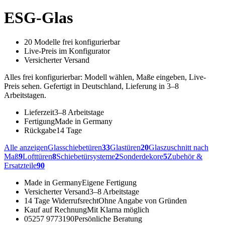
ESG-Glas
20 Modelle frei konfigurierbar
Live-Preis im Konfigurator
Versicherter Versand
Alles frei konfigurierbar: Modell wählen, Maße eingeben, Live-
Preis sehen. Gefertigt in Deutschland, Lieferung in 3–8
Arbeitstagen.
Lieferzeit
3–8 Arbeitstage
Fertigung
Made in Germany
Rückgabe
14 Tage
Alle anzeigen
Glasschiebetüren
33
Glastüren
20
Glaszuschnitt nach
Maß
9
Lofttüren
8
Schiebetürsysteme
2
Sonderdekore
5
Zubehör &
Ersatzteile
90
Made in Germany
Eigene Fertigung
Versicherter Versand
3–8 Arbeitstage
14 Tage Widerrufsrecht
Ohne Angabe von Gründen
Kauf auf Rechnung
Mit Klarna möglich
05257 9773190
Persönliche Beratung