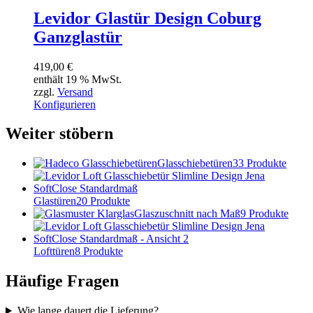
Levidor Glastür Design Coburg
Ganzglastür
419,00
€
enthält 19 % MwSt.
zzgl.
Versand
Konfigurieren
Weiter stöbern
Glasschiebetüren
33 Produkte
Glastüren
20 Produkte
Glaszuschnitt nach Maß
9 Produkte
Lofttüren
8 Produkte
Häufige Fragen
Wie lange dauert die Lieferung?