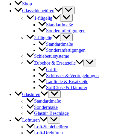
Shop
Glasschiebetüren
1-flügelig
Standardmaße
Sonderanfertigungen
2-flügelig
Standardmaße
Sonderanfertigungen
Schiebetürsysteme
Zubehör & Ersatzteile
Griffe
Schlösser & Verriegelungen
Laufteile & Ersatzteile
SoftClose & Dämpfer
Glastüren
Standardmaße
Sondermaße
Glastür-Beschläge
Lofttüren
Loft-Schiebetüren
Loft-Drehtüren