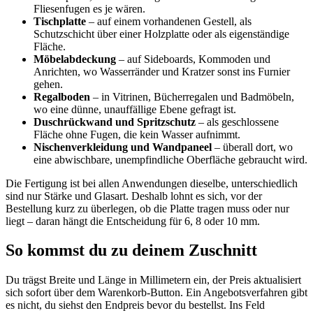
Fliesenfugen es je wären.
Tischplatte
– auf einem vorhandenen Gestell, als
Schutzschicht über einer Holzplatte oder als eigenständige
Fläche.
Möbelabdeckung
– auf Sideboards, Kommoden und
Anrichten, wo Wasserränder und Kratzer sonst ins Furnier
gehen.
Regalboden
– in Vitrinen, Bücherregalen und Badmöbeln,
wo eine dünne, unauffällige Ebene gefragt ist.
Duschrückwand und Spritzschutz
– als geschlossene
Fläche ohne Fugen, die kein Wasser aufnimmt.
Nischenverkleidung und Wandpaneel
– überall dort, wo
eine abwischbare, unempfindliche Oberfläche gebraucht wird.
Die Fertigung ist bei allen Anwendungen dieselbe, unterschiedlich
sind nur Stärke und Glasart. Deshalb lohnt es sich, vor der
Bestellung kurz zu überlegen, ob die Platte tragen muss oder nur
liegt – daran hängt die Entscheidung für 6, 8 oder 10 mm.
So kommst du zu deinem Zuschnitt
Du trägst Breite und Länge in Millimetern ein, der Preis aktualisiert
sich sofort über dem Warenkorb-Button. Ein Angebotsverfahren gibt
es nicht, du siehst den Endpreis bevor du bestellst. Ins Feld