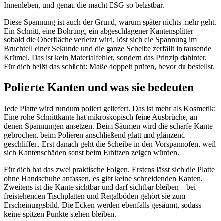
Innenleben, und genau die macht ESG so belastbar.
Diese Spannung ist auch der Grund, warum später nichts mehr geht.
Ein Schnitt, eine Bohrung, ein abgeschlagener Kantensplitter –
sobald die Oberfläche verletzt wird, löst sich die Spannung im
Bruchteil einer Sekunde und die ganze Scheibe zerfällt in tausende
Krümel. Das ist kein Materialfehler, sondern das Prinzip dahinter.
Für dich heißt das schlicht: Maße doppelt prüfen, bevor du bestellst.
Polierte Kanten und was sie bedeuten
Jede Platte wird rundum poliert geliefert. Das ist mehr als Kosmetik:
Eine rohe Schnittkante hat mikroskopisch feine Ausbrüche, an
denen Spannungen ansetzen. Beim Säumen wird die scharfe Kante
gebrochen, beim Polieren anschließend glatt und glänzend
geschliffen. Erst danach geht die Scheibe in den Vorspannofen, weil
sich Kantenschäden sonst beim Erhitzen zeigen würden.
Für dich hat das zwei praktische Folgen. Erstens lässt sich die Platte
ohne Handschuhe anfassen, es gibt keine schneidenden Kanten.
Zweitens ist die Kante sichtbar und darf sichtbar bleiben – bei
freistehenden Tischplatten und Regalböden gehört sie zum
Erscheinungsbild. Die Ecken werden ebenfalls gesäumt, sodass
keine spitzen Punkte stehen bleiben.