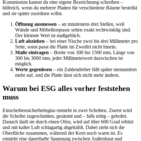
Kommission kannst du eine eigene Bezeichnung schreiben –
hilfreich, wenn du mehrere Platten für verschiedene Räume bestellst
und sie später zuordnen willst.
Öffnung ausmessen
– an mindestens drei Stellen, weil
Wände und Möbelkorpusse selten exakt rechtwinklig sind.
Der kleinste Wert ist maßgeblich.
Luft abziehen
– bei einer Nische zwei bis drei Millimeter pro
Seite, sonst passt die Platte im Zweifel nicht hinein.
Maße eintragen
– Breite von 300 bis 1500 mm, Länge von
300 bis 3000 mm, jeder Millimeterwert dazwischen ist
möglich.
Werte gegenlesen
– ein Zahlendreher fällt später niemandem
mehr auf, und die Platte lässt sich nicht mehr ändern.
Warum bei ESG alles vorher feststehen
muss
Einscheibensicherheitsglas entsteht in zwei Schritten. Zuerst wird
die Scheibe zugeschnitten, gesäumt und – falls nötig – gebohrt.
Danach läuft sie durch einen Ofen, wird auf über 600 Grad erhitzt
und mit kalter Luft schlagartig abgekühlt. Dabei zieht sich die
Oberfläche zusammen, während der Kern noch warm ist. Es
entsteht eine dauerhafte Spannung zwischen Außenhaut und