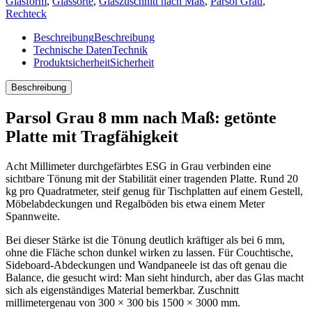
Glasform
,
Glassorte
,
Glaszuschnitt nach Maß
,
Parsol Grau
,
Rechteck
Beschreibung
Beschreibung
Technische Daten
Technik
Produktsicherheit
Sicherheit
Beschreibung
Parsol Grau 8 mm nach Maß: getönte
Platte mit Tragfähigkeit
Acht Millimeter durchgefärbtes ESG in Grau verbinden eine
sichtbare Tönung mit der Stabilität einer tragenden Platte. Rund 20
kg pro Quadratmeter, steif genug für Tischplatten auf einem Gestell,
Möbelabdeckungen und Regalböden bis etwa einem Meter
Spannweite.
Bei dieser Stärke ist die Tönung deutlich kräftiger als bei 6 mm,
ohne die Fläche schon dunkel wirken zu lassen. Für Couchtische,
Sideboard-Abdeckungen und Wandpaneele ist das oft genau die
Balance, die gesucht wird: Man sieht hindurch, aber das Glas macht
sich als eigenständiges Material bemerkbar. Zuschnitt
millimetergenau von 300 × 300 bis 1500 × 3000 mm.