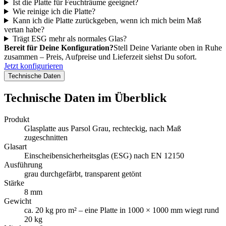
Ist die Platte für Feuchträume geeignet?
Wie reinige ich die Platte?
Kann ich die Platte zurückgeben, wenn ich mich beim Maß
vertan habe?
Trägt ESG mehr als normales Glas?
Bereit für Deine Konfiguration?
Stell Deine Variante oben in Ruhe
zusammen – Preis, Aufpreise und Lieferzeit siehst Du sofort.
Jetzt konfigurieren
Technische Daten
Technische Daten im Überblick
Produkt
Glasplatte aus Parsol Grau, rechteckig, nach Maß
zugeschnitten
Glasart
Einscheibensicherheitsglas (ESG) nach EN 12150
Ausführung
grau durchgefärbt, transparent getönt
Stärke
8 mm
Gewicht
ca. 20 kg pro m² – eine Platte in 1000 × 1000 mm wiegt rund
20 kg