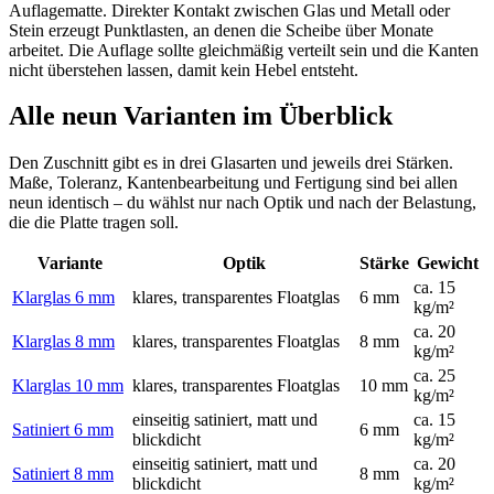
Auflagematte. Direkter Kontakt zwischen Glas und Metall oder
Stein erzeugt Punktlasten, an denen die Scheibe über Monate
arbeitet. Die Auflage sollte gleichmäßig verteilt sein und die Kanten
nicht überstehen lassen, damit kein Hebel entsteht.
Alle neun Varianten im Überblick
Den Zuschnitt gibt es in drei Glasarten und jeweils drei Stärken.
Maße, Toleranz, Kantenbearbeitung und Fertigung sind bei allen
neun identisch – du wählst nur nach Optik und nach der Belastung,
die die Platte tragen soll.
Variante
Optik
Stärke
Gewicht
ca. 15
Klarglas 6 mm
klares, transparentes Floatglas
6 mm
kg/m²
ca. 20
Klarglas 8 mm
klares, transparentes Floatglas
8 mm
kg/m²
ca. 25
Klarglas 10 mm
klares, transparentes Floatglas
10 mm
kg/m²
einseitig satiniert, matt und
ca. 15
Satiniert 6 mm
6 mm
blickdicht
kg/m²
einseitig satiniert, matt und
ca. 20
Satiniert 8 mm
8 mm
blickdicht
kg/m²