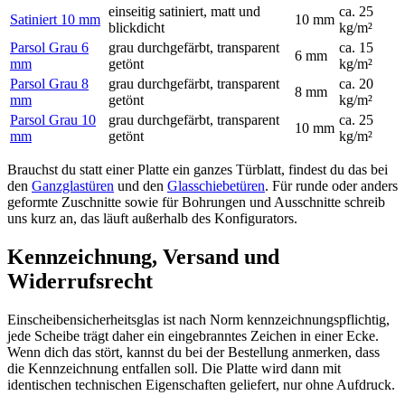
einseitig satiniert, matt und
ca. 25
Satiniert 10 mm
10 mm
blickdicht
kg/m²
Parsol Grau 6
grau durchgefärbt, transparent
ca. 15
6 mm
mm
getönt
kg/m²
Parsol Grau 8
grau durchgefärbt, transparent
ca. 20
8 mm
mm
getönt
kg/m²
Parsol Grau 10
grau durchgefärbt, transparent
ca. 25
10 mm
mm
getönt
kg/m²
Brauchst du statt einer Platte ein ganzes Türblatt, findest du das bei
den
Ganzglastüren
und den
Glasschiebetüren
. Für runde oder anders
geformte Zuschnitte sowie für Bohrungen und Ausschnitte schreib
uns kurz an, das läuft außerhalb des Konfigurators.
Kennzeichnung, Versand und
Widerrufsrecht
Einscheibensicherheitsglas ist nach Norm kennzeichnungspflichtig,
jede Scheibe trägt daher ein eingebranntes Zeichen in einer Ecke.
Wenn dich das stört, kannst du bei der Bestellung anmerken, dass
die Kennzeichnung entfallen soll. Die Platte wird dann mit
identischen technischen Eigenschaften geliefert, nur ohne Aufdruck.