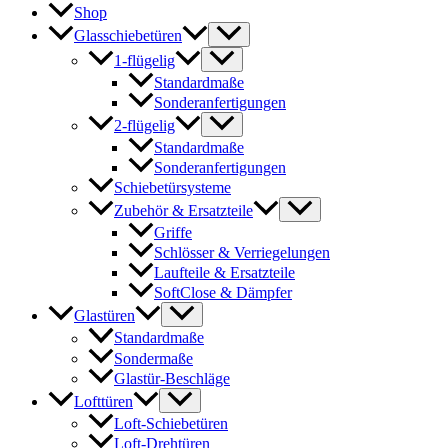
Shop
Glasschiebetüren
1-flügelig
Standardmaße
Sonderanfertigungen
2-flügelig
Standardmaße
Sonderanfertigungen
Schiebetürsysteme
Zubehör & Ersatzteile
Griffe
Schlösser & Verriegelungen
Laufteile & Ersatzteile
SoftClose & Dämpfer
Glastüren
Standardmaße
Sondermaße
Glastür-Beschläge
Lofttüren
Loft-Schiebetüren
Loft-Drehtüren