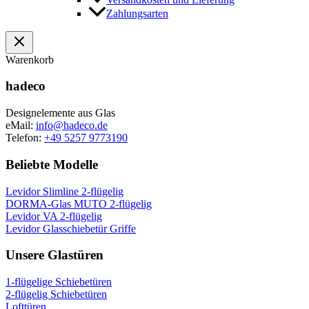
Zahlungsarten
Warenkorb
hadeco
Designelemente aus Glas
eMail:
info@hadeco.de
Telefon:
+49 5257 9773190
Beliebte Modelle
Levidor Slimline 2-flügelig
DORMA-Glas MUTO 2-flügelig
Levidor VA 2-flügelig
Levidor Glasschiebetür Griffe
Unsere Glastüren
1-flügelige Schiebetüren
2-flügelig Schiebetüren
Lofttüren