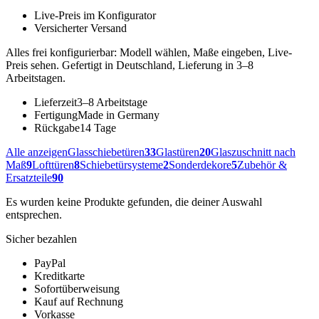
Live-Preis im Konfigurator
Versicherter Versand
Alles frei konfigurierbar: Modell wählen, Maße eingeben, Live-
Preis sehen. Gefertigt in Deutschland, Lieferung in 3–8
Arbeitstagen.
Lieferzeit
3–8 Arbeitstage
Fertigung
Made in Germany
Rückgabe
14 Tage
Alle anzeigen
Glasschiebetüren
33
Glastüren
20
Glaszuschnitt nach
Maß
9
Lofttüren
8
Schiebetürsysteme
2
Sonderdekore
5
Zubehör &
Ersatzteile
90
Es wurden keine Produkte gefunden, die deiner Auswahl
entsprechen.
Sicher bezahlen
PayPal
Kreditkarte
Sofortüberweisung
Kauf auf Rechnung
Vorkasse