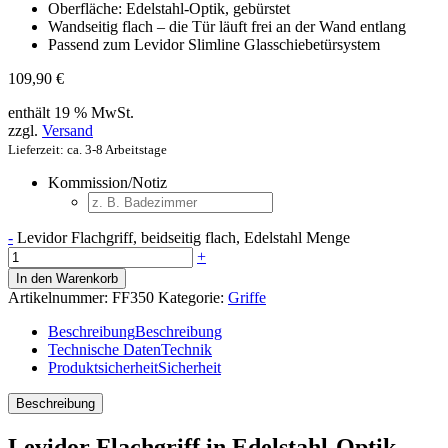
Oberfläche: Edelstahl-Optik, gebürstet
Wandseitig flach – die Tür läuft frei an der Wand entlang
Passend zum Levidor Slimline Glasschiebetürsystem
109,90
€
enthält 19 % MwSt.
zzgl.
Versand
Lieferzeit: ca. 3-8 Arbeitstage
Kommission/Notiz
-
Levidor Flachgriff, beidseitig flach, Edelstahl Menge
+
In den Warenkorb
Artikelnummer:
FF350
Kategorie:
Griffe
Beschreibung
Beschreibung
Technische Daten
Technik
Produktsicherheit
Sicherheit
Beschreibung
Levidor Flachgriff in Edelstahl-Optik