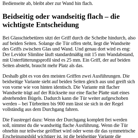
Bedienseite ab, bleibt aber zur Wand hin flach.
Beidseitig oder wandseitig flach – die
wichtigste Entscheidung
Bei Glasschiebetüren sitzt der Griff durch die Scheibe hindurch, also
auf beiden Seiten. Solange die Tür offen steht, liegt die Wandseite
des Griffs zwischen Glas und Wand. Und genau dort wird es eng:
Der Levidor Slimline läuft standardmäßig mit 15 mm Wandabstand,
mit Unterfütterungsprofil sind es 25 mm. Ein Griff, der auf beiden
Seiten absteht, braucht mehr Platz als das.
Deshalb gibt es von den meisten Griffen zwei Ausführungen. Die
beidseitige Variante sieht auf beiden Seiten gleich aus und greift sich
von vorne wie von hinten identisch. Die Variante mit flacher
Wandseite trägt auf der Rückseite nur eine flache Platte statt eines
abstehenden Bügels. Dadurch kann die Tür weiter aufgeschoben
werden – bei Türbreiten bis 900 mm lässt sie sich in der Regel
vollständig aus dem Durchgang fahren.
Die Faustregel dazu: Wenn der Durchgang komplett frei werden
soll, nimmst du die wandseitig flache Ausführung. Wenn die Tür
ohnehin nur teilweise geöffnet wird oder wenn dir das symmetrische
Erscheinungsbild wichtiger ist, ist die beidseitige Variante die