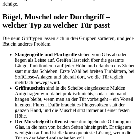
richtige.
Bügel, Muschel oder Durchgriff –
welcher Typ zu welcher Tür passt
Die neun Grifftypen lassen sich in drei Gruppen sortieren, und jede
löst ein anderes Problem.
Stangengriffe und Flachgriffe
stehen vom Glas ab oder
liegen als Leiste auf. Greifen lässt sich über die gesamte
Länge, funktionieren auf jeder Höhe und erlauben das Ziehen
statt nur das Schieben. Erste Wahl bei breiten Türblättern, bei
SoftClose-Anlagen und überall dort, wo die Tür täglich
mehrfach bewegt wird.
Griffmuscheln
sind in die Scheibe eingelassene Mulden.
Aufgetragen wird dabei praktisch nichts, sodass niemand
hängen bleibt, wenn man an der Tür vorbeigeht – ein Vorteil
in engen Fluren. Dafür braucht es Fingerspitzen statt der
ganzen Hand, und die Muschel sitzt immer auf einer festen
Höhe.
Der Muschelgriff offen
ist eine durchgehende Öffnung im
Glas, in die man von beiden Seiten hineingreift. Er trägt am
wenigsten auf und ist die konsequenteste Lösung, wenn die
Tür an der Wand entlanglaufen soll.