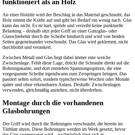
funktioniert als an Holz
An einer Holztür wird der Beschlag in das Material geschraubt, das
Holz nimmt die Kräfte auf und gibt bei Bedarf ein wenig nach. Glas
kann das nicht. Es ist hart, spröde und verzeiht keine punktuelle
Belastung – deshalb sitzt jeder Griff an einer Ganzglas- oder
Glasschiebetür durch die Scheibe hindurch und wird von beiden
Seiten gegeneinander verschraubt. Das Glas wird geklemmt, nicht
durchbohrt und verankert.
Zwischen Metall und Glas liegt dabei immer eine weiche
Zwischenlage. Fehlt diese Lage, drückt die Schraube direkt auf die
Bohrungskante, und dort entstehen Spannungsspitzen, die eine
vorgespannte Scheibe irgendwann zum Zerspringen bringen. Das
passiert selten sofort, sondern typischerweise Wochen oder Monate
später und ohne erkennbaren Anlass. Deshalb: Zwischenlagen
verwenden, gleichmäßig anziehen, nicht überdrehen.
Montage durch die vorhandenen
Glasbohrungen
Der Griff wird durch die Bohrungen verschraubt, die bereits im
Türblatt sitzen. Diese Bohrungen werden im Werk gesetzt, bevor
das Glas vorgespannt wird – nachträglich lässt sich in