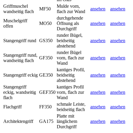
Griffmuschel
Mulde vorn,
MF50
ansehen
ansehen
wandseitig flach
flach zur Wand
durchgehende
Muschelgriff
MO50
Öffnung als
ansehen
ansehen
offen
Durchgriff
runder Bügel,
Stangengriff rund
GS350
beidseitig
ansehen
ansehen
abstehend
runder Bügel
Stangengriff rund,
GF350
vorn, flach zur
ansehen
ansehen
wandseitig flach
Wand
kantiges Profil,
Stangengriff eckig
GE350
beidseitig
ansehen
ansehen
abstehend
Stangengriff
kantiges Profil
eckig, wandseitig
GEF350
vorn, flach zur
ansehen
ansehen
flach
Wand
schmale Leiste,
Flachgriff
FF350
ansehen
ansehen
beidseitig flach
Platte mit
Architektengriff
GA175
länglichem
ansehen
ansehen
Durchgriff