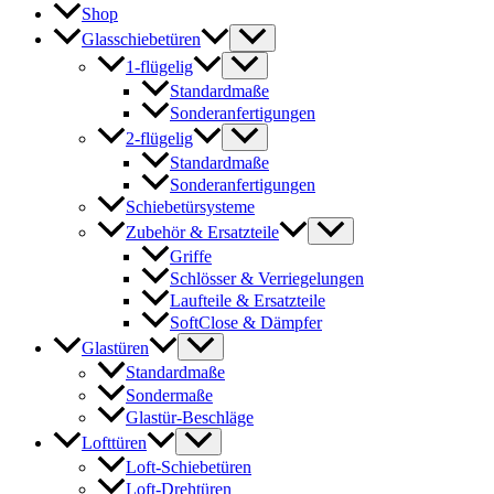
Shop
Glasschiebetüren
1-flügelig
Standardmaße
Sonderanfertigungen
2-flügelig
Standardmaße
Sonderanfertigungen
Schiebetürsysteme
Zubehör & Ersatzteile
Griffe
Schlösser & Verriegelungen
Laufteile & Ersatzteile
SoftClose & Dämpfer
Glastüren
Standardmaße
Sondermaße
Glastür-Beschläge
Lofttüren
Loft-Schiebetüren
Loft-Drehtüren