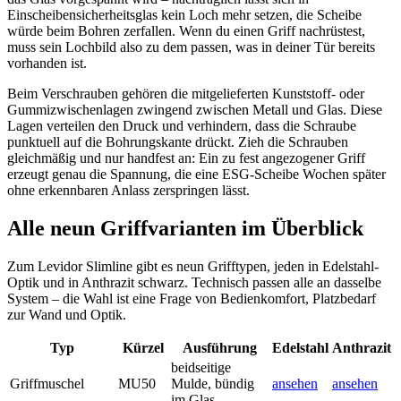
Einscheibensicherheitsglas kein Loch mehr setzen, die Scheibe
würde beim Bohren zerfallen. Wenn du einen Griff nachrüstest,
muss sein Lochbild also zu dem passen, was in deiner Tür bereits
vorhanden ist.
Beim Verschrauben gehören die mitgelieferten Kunststoff- oder
Gummizwischenlagen zwingend zwischen Metall und Glas. Diese
Lagen verteilen den Druck und verhindern, dass die Schraube
punktuell auf die Bohrungskante drückt. Zieh die Schrauben
gleichmäßig und nur handfest an: Ein zu fest angezogener Griff
erzeugt genau die Spannung, die eine ESG-Scheibe Wochen später
ohne erkennbaren Anlass zerspringen lässt.
Alle neun Griffvarianten im Überblick
Zum Levidor Slimline gibt es neun Grifftypen, jeden in Edelstahl-
Optik und in Anthrazit schwarz. Technisch passen alle an dasselbe
System – die Wahl ist eine Frage von Bedienkomfort, Platzbedarf
zur Wand und Optik.
Typ
Kürzel
Ausführung
Edelstahl
Anthrazit
beidseitige
Griffmuschel
MU50
Mulde, bündig
ansehen
ansehen
im Glas