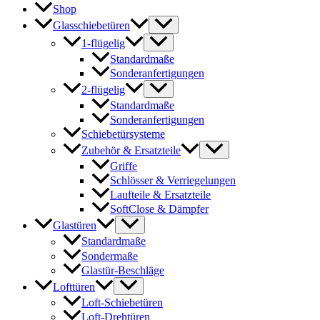
Shop
Glasschiebetüren
1-flügelig
Standardmaße
Sonderanfertigungen
2-flügelig
Standardmaße
Sonderanfertigungen
Schiebetürsysteme
Zubehör & Ersatzteile
Griffe
Schlösser & Verriegelungen
Laufteile & Ersatzteile
SoftClose & Dämpfer
Glastüren
Standardmaße
Sondermaße
Glastür-Beschläge
Lofttüren
Loft-Schiebetüren
Loft-Drehtüren