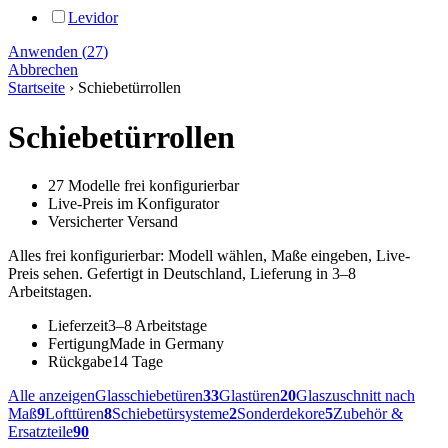
Levidor
Anwenden
(
27
)
Abbrechen
Startseite
›
Schiebetürrollen
Schiebetürrollen
27 Modelle frei konfigurierbar
Live-Preis im Konfigurator
Versicherter Versand
Alles frei konfigurierbar: Modell wählen, Maße eingeben, Live-
Preis sehen. Gefertigt in Deutschland, Lieferung in 3–8
Arbeitstagen.
Lieferzeit
3–8 Arbeitstage
Fertigung
Made in Germany
Rückgabe
14 Tage
Alle anzeigen
Glasschiebetüren
33
Glastüren
20
Glaszuschnitt nach
Maß
9
Lofttüren
8
Schiebetürsysteme
2
Sonderdekore
5
Zubehör &
Ersatzteile
90