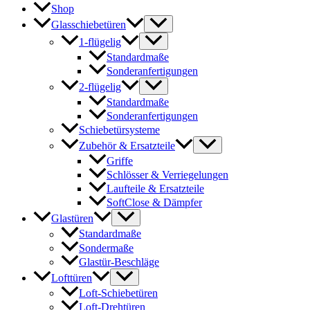
Shop
Glasschiebetüren
1-flügelig
Standardmaße
Sonderanfertigungen
2-flügelig
Standardmaße
Sonderanfertigungen
Schiebetürsysteme
Zubehör & Ersatzteile
Griffe
Schlösser & Verriegelungen
Laufteile & Ersatzteile
SoftClose & Dämpfer
Glastüren
Standardmaße
Sondermaße
Glastür-Beschläge
Lofttüren
Loft-Schiebetüren
Loft-Drehtüren