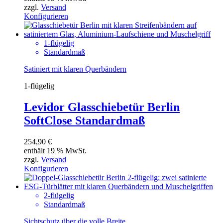
zzgl.
Versand
Konfigurieren
1-flügelig
Standardmaß
Satiniert mit klaren Querbändern
1-flügelig
Levidor Glasschiebetür Berlin
SoftClose Standardmaß
254,90
€
enthält 19 % MwSt.
zzgl.
Versand
Konfigurieren
2-flügelig
Standardmaß
Sichtschutz über die volle Breite