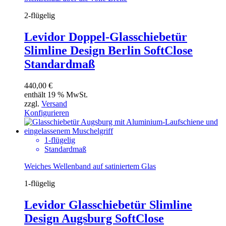
2-flügelig
Levidor Doppel-Glasschiebetür
Slimline Design Berlin SoftClose
Standardmaß
440,00
€
enthält 19 % MwSt.
zzgl.
Versand
Konfigurieren
1-flügelig
Standardmaß
Weiches Wellenband auf satiniertem Glas
1-flügelig
Levidor Glasschiebetür Slimline
Design Augsburg SoftClose