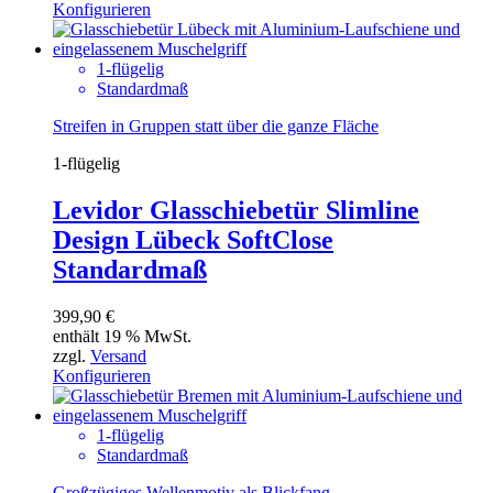
Konfigurieren
1-flügelig
Standardmaß
Streifen in Gruppen statt über die ganze Fläche
1-flügelig
Levidor Glasschiebetür Slimline
Design Lübeck SoftClose
Standardmaß
399,90
€
enthält 19 % MwSt.
zzgl.
Versand
Konfigurieren
1-flügelig
Standardmaß
Großzügiges Wellenmotiv als Blickfang