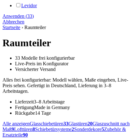
Levidor
Anwenden
(
33
)
Abbrechen
Startseite
›
Raumteiler
Raumteiler
33 Modelle frei konfigurierbar
Live-Preis im Konfigurator
Versicherter Versand
Alles frei konfigurierbar: Modell wählen, Maße eingeben, Live-
Preis sehen. Gefertigt in Deutschland, Lieferung in 3–8
Arbeitstagen.
Lieferzeit
3–8 Arbeitstage
Fertigung
Made in Germany
Rückgabe
14 Tage
Alle anzeigen
Glasschiebetüren
33
Glastüren
20
Glaszuschnitt nach
Maß
9
Lofttüren
8
Schiebetürsysteme
2
Sonderdekore
5
Zubehör &
Ersatzteile
90