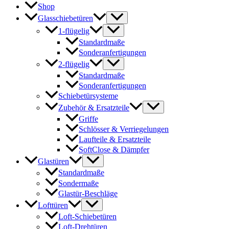
Shop
Glasschiebetüren
1-flügelig
Standardmaße
Sonderanfertigungen
2-flügelig
Standardmaße
Sonderanfertigungen
Schiebetürsysteme
Zubehör & Ersatzteile
Griffe
Schlösser & Verriegelungen
Laufteile & Ersatzteile
SoftClose & Dämpfer
Glastüren
Standardmaße
Sondermaße
Glastür-Beschläge
Lofttüren
Loft-Schiebetüren
Loft-Drehtüren