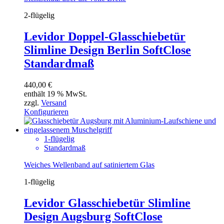
2-flügelig
Levidor Doppel-Glasschiebetür
Slimline Design Berlin SoftClose
Standardmaß
440,00
€
enthält 19 % MwSt.
zzgl.
Versand
Konfigurieren
1-flügelig
Standardmaß
Weiches Wellenband auf satiniertem Glas
1-flügelig
Levidor Glasschiebetür Slimline
Design Augsburg SoftClose