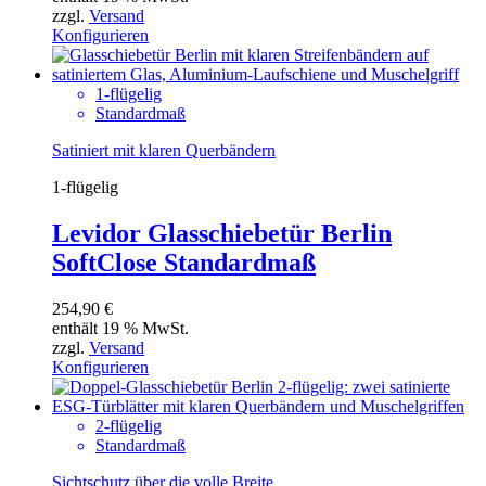
zzgl.
Versand
Konfigurieren
1-flügelig
Standardmaß
Satiniert mit klaren Querbändern
1-flügelig
Levidor Glasschiebetür Berlin
SoftClose Standardmaß
254,90
€
enthält 19 % MwSt.
zzgl.
Versand
Konfigurieren
2-flügelig
Standardmaß
Sichtschutz über die volle Breite