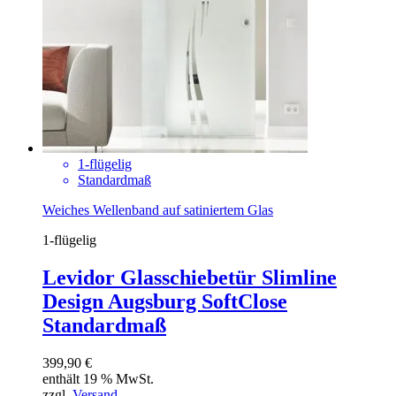
1-flügelig
Standardmaß
Weiches Wellenband auf satiniertem Glas
1-flügelig
Levidor Glasschiebetür Slimline
Design Augsburg SoftClose
Standardmaß
399,90
€
enthält 19 % MwSt.
zzgl.
Versand