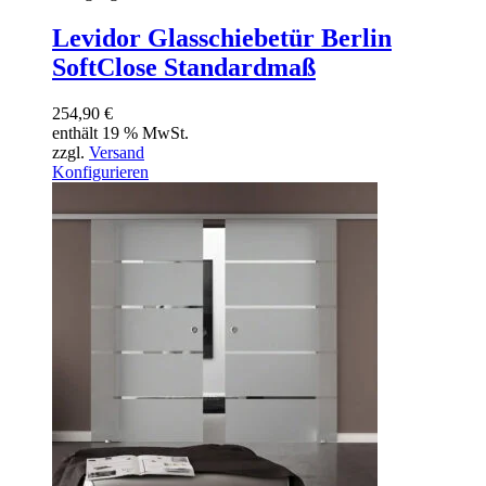
Levidor Glasschiebetür Berlin
SoftClose Standardmaß
254,90
€
enthält 19 % MwSt.
zzgl.
Versand
Konfigurieren