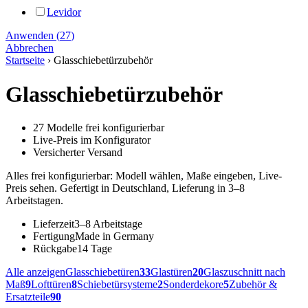
Levidor
Anwenden
(
27
)
Abbrechen
Startseite
›
Glasschiebetürzubehör
Glasschiebetürzubehör
27 Modelle frei konfigurierbar
Live-Preis im Konfigurator
Versicherter Versand
Alles frei konfigurierbar: Modell wählen, Maße eingeben, Live-
Preis sehen. Gefertigt in Deutschland, Lieferung in 3–8
Arbeitstagen.
Lieferzeit
3–8 Arbeitstage
Fertigung
Made in Germany
Rückgabe
14 Tage
Alle anzeigen
Glasschiebetüren
33
Glastüren
20
Glaszuschnitt nach
Maß
9
Lofttüren
8
Schiebetürsysteme
2
Sonderdekore
5
Zubehör &
Ersatzteile
90