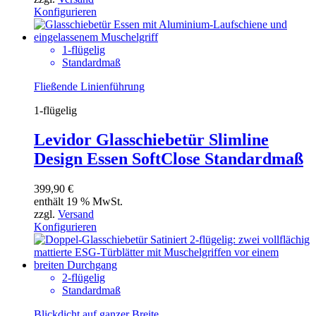
Konfigurieren
1-flügelig
Standardmaß
Fließende Linienführung
1-flügelig
Levidor Glasschiebetür Slimline
Design Essen SoftClose Standardmaß
399,90
€
enthält 19 % MwSt.
zzgl.
Versand
Konfigurieren
2-flügelig
Standardmaß
Blickdicht auf ganzer Breite