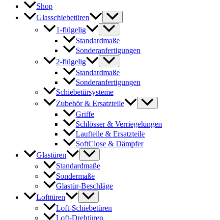
Shop
Glasschiebetüren
1-flügelig
Standardmaße
Sonderanfertigungen
2-flügelig
Standardmaße
Sonderanfertigungen
Schiebetürsysteme
Zubehör & Ersatzteile
Griffe
Schlösser & Verriegelungen
Laufteile & Ersatzteile
SoftClose & Dämpfer
Glastüren
Standardmaße
Sondermaße
Glastür-Beschläge
Lofttüren
Loft-Schiebetüren
Loft-Drehtüren