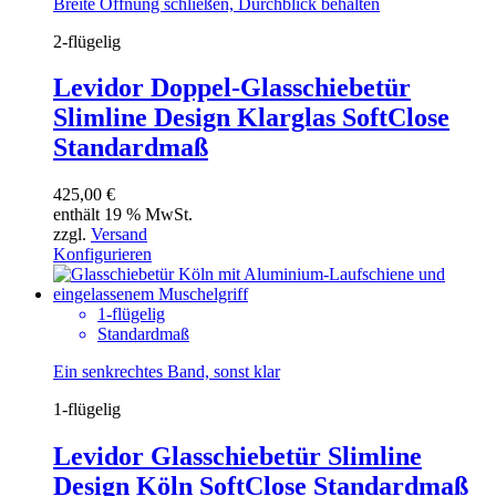
Breite Öffnung schließen, Durchblick behalten
2-flügelig
Levidor Doppel-Glasschiebetür
Slimline Design Klarglas SoftClose
Standardmaß
425,00
€
enthält 19 % MwSt.
zzgl.
Versand
Konfigurieren
1-flügelig
Standardmaß
Ein senkrechtes Band, sonst klar
1-flügelig
Levidor Glasschiebetür Slimline
Design Köln SoftClose Standardmaß