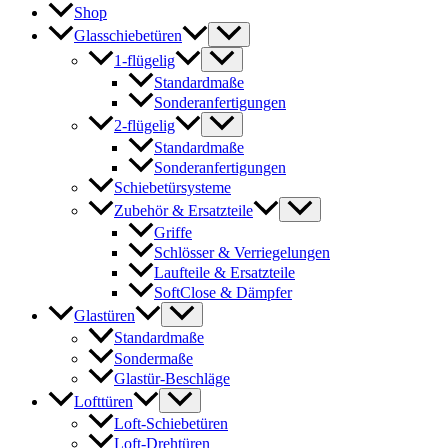
Shop
Glasschiebetüren
1-flügelig
Standardmaße
Sonderanfertigungen
2-flügelig
Standardmaße
Sonderanfertigungen
Schiebetürsysteme
Zubehör & Ersatzteile
Griffe
Schlösser & Verriegelungen
Laufteile & Ersatzteile
SoftClose & Dämpfer
Glastüren
Standardmaße
Sondermaße
Glastür-Beschläge
Lofttüren
Loft-Schiebetüren
Loft-Drehtüren